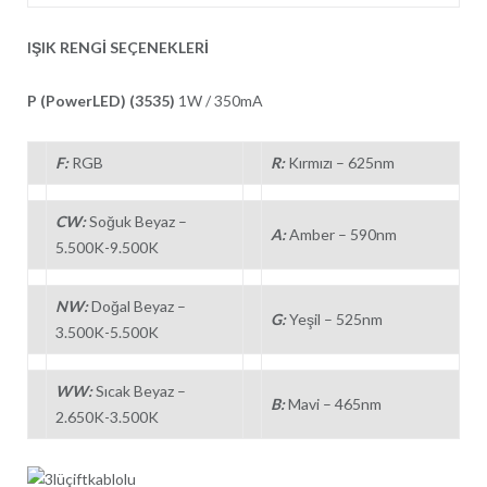
IŞIK RENGİ SEÇENEKLERİ
P (PowerLED) (3535)
1W / 350mA
F:
RGB
R:
Kırmızı – 625nm
CW:
Soğuk Beyaz –
A:
Amber – 590nm
5.500K-9.500K
NW:
Doğal Beyaz –
G:
Yeşil – 525nm
3.500K-5.500K
WW:
Sıcak Beyaz –
B:
Mavi – 465nm
2.650K-3.500K