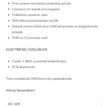
Pres sıvama monoblok paslanmaz gövde
Civatasız üst kapak pres kapama
Polikarbon armatür camı
304 kalite paslanmazdan üretilir
Soketli sistem (tekli veya çiftli) aktarmada ve değiştirmede
kolaylık
IP68 ve CE koruma sınıfı
ELEKTRİKSEL ÖZELLİKLER
3 adet 1 Watt powerled kullanılmıştır.
PCB alüminyum
Tüm modellerde DMX kontrolu yapılmaktadır.
Voltaj Seçenekleri
DC 12V