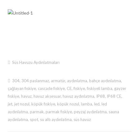
Süs Havuzu Aydınlatmaları
304
,
304 paslanmaz
,
armatür
,
aydınlatma
,
bahçe aydınlatma
,
çağlayan fıskiye
,
cascade fıskiye
,
CE
,
fıskiye
,
fıskiyeli lamba
,
gayzer
fıskiye
,
havuz
,
havuz aksesuar
,
havuz aydınlatma
,
IP68
,
IP68 CE
,
jet
,
jet nozul
,
köpük fıskiye
,
köpük nozul
,
lamba
,
led
,
led
aydınlatma
,
parmak
,
parmak fıskiye
,
peyzaj aydınlatma
,
sauna
aydınlatma
,
spot
,
su altı aydınlatma
,
süs havuz