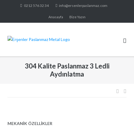
Skip
0212 576 32 34
info@ersenlerpaslanmaz.com
to
Anasayfa
Bize Yazın
content
304 Kalite Paslanmaz 3 Ledli
Aydınlatma
Yazı
dolaş
MEKANİK ÖZELLİKLER